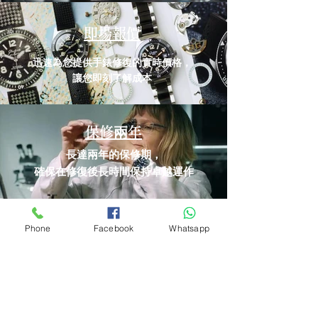
即場報價
迅速為您提供手錶修復的實時價格，
讓您即刻了解成本
保修兩年
長達兩年的保修期，
確保在修復後長時間保持卓越運作
•專業技術
Phone
Facebook
Whatsapp
•先進設備
•兩年保修
- 聯絡我們 -
品味匠心，臻選至臻。尊貴體驗，時光的極致之選