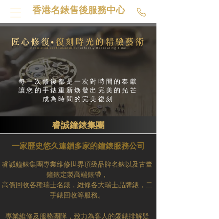
香港名錶售後服務中心
匠心修復•
復刻時光的精緻藝術
Dedicated Craftsmanship
•Perfectly Recreating Time
每一次修復都是一次對時間的奉獻
讓您的手錶重新焕發出完美的光芒
成為時間的完美復刻
睿誠鐘錶集團
一家歷史悠久連鎖多家的鐘錶服務公司
睿誠鐘錶集團專業維修世界頂級品牌名錶以及古董
鐘錶
定製高端錶帶，
高價回收各種瑞士名錶，維修各大瑞士品牌錶，二
手錶回收等服務。
專業維修及服務團隊，致力為客人的愛錶排解疑