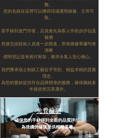
難。
您的名錶在這裡可以獲得現場透明維修、立等可
取。
當手錶到達門市後，店員會先為客人作初步評估及
報價
然後交由技術人員進一步跟進，
所有維修單據均有
清晰
標明登記並有相片附加，務求令客人安心稱心。
我們秉承瑞士制錶工藝近乎苛刻、精益求精的質量
理念，
為您的愛錶提供符合品牌標准的服務，確保腕錶多
年後依然完美運作。
免費檢測
確保您的手錶得到全面的品質評估，
為後續的修復提供精確基準。